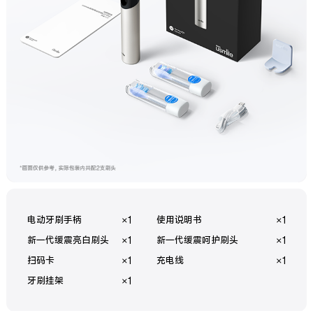
电动牙刷手柄
×1
使用说明书
×1
新一代缓震亮白刷头
×1
新一代缓震呵护刷头
×1
扫码卡
×1
充电线
×1
牙刷挂架
×1