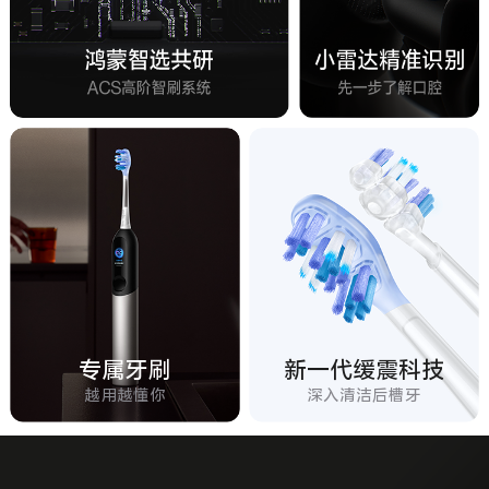
专属牙刷
新一代缓震科技
越用越懂你
深入清洁后槽牙