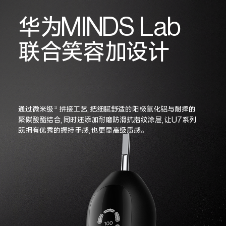
华为MINDS Lab
联合笑容加设计
通过微米级
拼接工艺,把细腻舒适的阳极氧化铝与耐摔的
3
聚碳酸酯结合,同时还添加耐磨防滑抗指纹涂层,让U7系列
既拥有优秀的握持手感,也更显高级质感。