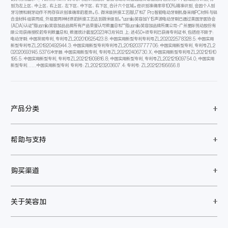
别为左上区、中上区、右上区、左下区、中下区、右下区,合计六个区域。但识别准确率非100%精准识别,会因个人别
牙习惯和刷牙动作不同存在识别准确率的差异。6、微米级拼接工艺指U7和7 Pro智能电动牙刷机身采用PC材料与铝
合金材料组装而成,外观面两种材质的拼接工艺达到微米级别。*usmile笑容加Y1S声波电动牙刷已通过美国牙医协会
(ADA)认证*指usmile笑容加品品牌所有产品荣誉认可数量总和**指usmile笑容加品牌所属公司-广州星际悦动股份有
限公司获得授权的专利数量总和,数据统计截至2023年3月14日.上:述450+项专利已获得专利证书,包括但不限于:
电动牙刷:中国发明专利,专利号ZL202010625423.8:中国实用新型专利专利号ZL202022578328.5:中国实用
新型专利号ZL201920492944.3:中国实用新型专利专利号ZL2019203777706:中国实用新型专利,专利号ZL2
02020693145.5376冲牙器:中国实用新型专利,专利号ZL202122406730.X;中国实用新型专利号ZL202121910
195.5:中国实用新型专利,专利号ZL202121909816.8;中国实用新型专利,专利号ZL202121909754.0;中国实用
新型专利......中国实用新型专利 专利号:ZL202123203607.4:专利号:ZL202123195656.8
产品分类
帮助与支持
购买渠道
关于笑容加