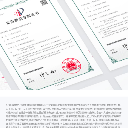
1、"精确感知"、"6区16面精准识别"指U7Pro智能电动牙刷会通过传感器把牙齿分为六个区域进行识别,同时在左上区、
左下区、右上区、右下区分为外侧面、咬合面、内侧面三个面进行识别,而在中上区和中下区则分为外侧面和内侧面两
个进行识别,因此合计统称为"6区16面"精准分区识别。但识别准确率非100%精准识别感知,会因个人刷牙习惯和刷牙
动作不同存在识别准确率的差异。2、指usmile笑容加首次3、经第三方检测机构认证,U7Pro和U7智能电动牙刷在呵
护模式下每天使用2次,每次使用22分钟,可在充满电一次后使用2个月以上(即60天以上)。4、经第三方检测机构认
证,U7Pro和U7智能电动牙刷防水等级达到IPX8标准,可在最深顶部距离水面30米的水中连续浸泡约30分钟,且浸泡
的水为常温水<,不防热水和蒸汽水。5、6区识别指U7智能电动牙刷会通过传感器把牙齿分为六个区域进行识别,分