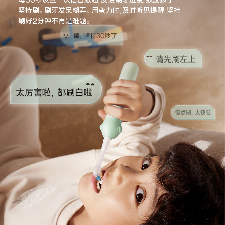
坚持刷。刷牙发呆糊弄、用蛮力时,及时听见提醒,坚持
刷好2分钟不再是难题。