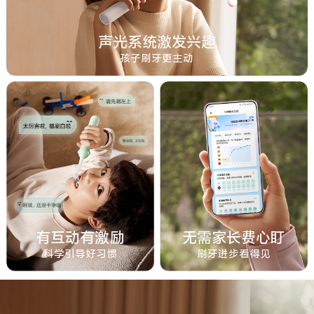
声光系统激发兴趣
孩子刷牙更主动
有互动有激励
无需家长费心盯
科学引导好习惯
刷牙进步看得见