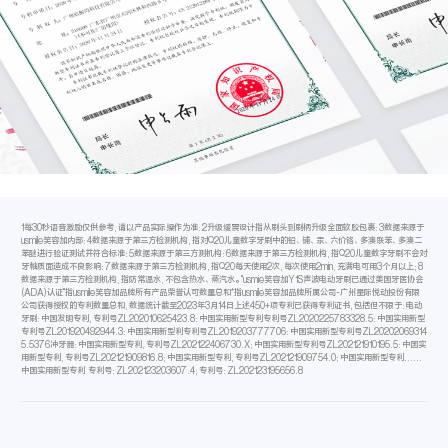
1每30秒语音激励仅供参考,请以产品实际操作为准:2升级缓震设计指从刷头到刷柄升级全面软胶包裹:3数据来源于
usmile笑容加内部:4数据来源于第三方检测机构,指对Q20儿童数字牙刷中的铅、铺、汞、六价铬、多澳联苯、多澳二
苯醚进行验证测试并符合标准:5数据来源于第三方测机构:6数据来源于第三方检测机构,指Q20儿童数字牙刷不会对
牙軸质面造成不良影响:7数据来源于第三方检测机构,指Q20每天使用2次,每次使用2min,充满电可用3个月以上;8
数据来源于第三方检测机构,指防常温水,不包含热水、蒸汽水。"usmie笑容加Y1S声波电动牙刷已通过美国牙医协会
(ADA)认证"指usmile笑容加品牌所有产品荣誉认可数量总和*指usmile笑容加品牌所属公司-广州星际悦动投份有限
公司获得授权的专利数量总和,数据统计截至2023年3月14日上述450+项专利已获得专利证书,包括但不限于:电动
牙刷:中国发明专利,专利号ZL202010625423.8:中国实用新型专利专利号ZL2020225783328.5:中国实用新型
专利号ZL201920492944.3:中国实用新型利专利号ZL2019203777706:中国实用新型专利号ZL20202069314
5.5376冲牙器:中国实用新型专利,专利号ZL202122406730.X;中国实用新型专利号ZL202121910195.5:中国实
用新型专利,专利号ZL202121909816.8;中国实用新型专利,专利号ZL202121909754.0;中国实用新型专利......
中国实用新型专利 专利号:ZL202123203607.4;专利号:ZL202123195656.8