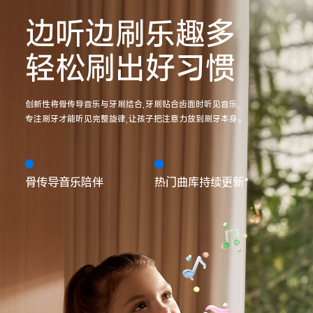
边听边刷乐趣多
轻松刷出好习惯
创新性将骨传导音乐与牙刷结合,牙刷贴合齿面时听见音乐,
专注刷牙才能听见完整旋律,让孩子把注意力放到刷牙本身。
骨传导音乐陪伴
热门曲库持续更新*