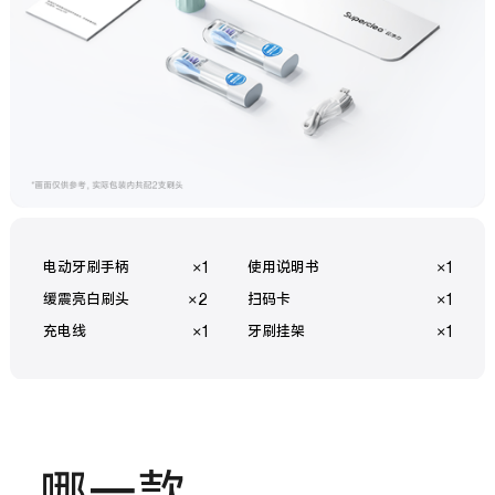
电动牙刷手柄
×1
使用说明书
×1
缓震亮白刷头
×2
扫码卡
×1
充电线
×1
牙刷挂架
×1
哪一款