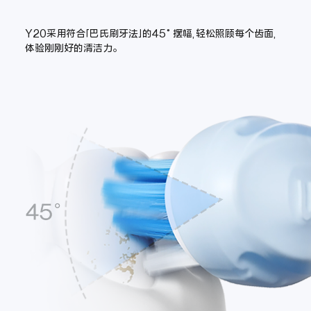
Y20采用符合「巴氏刷牙法」的45°摆幅,轻松照顾每个齿面,
体验刚刚好的清洁力。