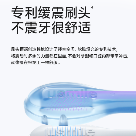
专利缓震刷头
4
不震牙很舒适
刷头顶端创造性地设计了镂空空间、软胶填充的专利技术,
将震动时多余的力量锁在里面,不会对牙龈和口腔内部带来冲击,
就像撞在棉花上一样舒服。