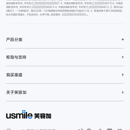
国实用新型专利，专利号ZL202123202123202607.4；中国实用新型专利，专利号ZL202222549713.6；中国实
用新型专利，专利号号ZL202222222549474.4；中国实用新型专利，专利号ZL202222549440.5；5. 指在clea
n模式下，一天使用2次，每次2分钟，Y20智能电动牙刷充满电续航时长超过3个月；6. 数据来源于第三方检测报告，
防水仅指防常温水，不包含热水、水蒸气等。报告编号：A2230660134101001C。
产品分类
帮助与支持
购买渠道
关于笑容加