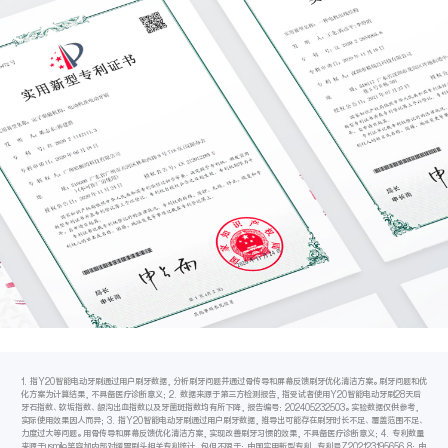
1. 指Y20智能电动牙刷通过用户刷牙数据，分析刷牙问题并通过骨传导和屏幕反馈刷牙优化清洁方案。刷牙问题和优
化方案为计算结果，不具备医疗诊断意义；2. 数据来源于第三方检测报告，指受试者使用Y20智能电动牙刷28天后
牙石指数、软垢指数、龈沟出血指数以及牙菌斑指数均有所下降，报告编号：202405232503。实验数据仅供参考，
实际使用效果因人而异；3. 指Y20智能电动牙刷通过用户刷牙数据，推导出可能存在刷牙时长不足、覆盖范围不足、
力度过大等问题。用骨传导和屏幕反馈优化清洁方案，实现改善刷牙习惯的效果，不具备医疗诊断意义；4. 专利数量
来源于usmile笑容加内部对缓震刷头相关专利统计，包但不限于：中国实用新型专利，专利号Z202123195656.8；中