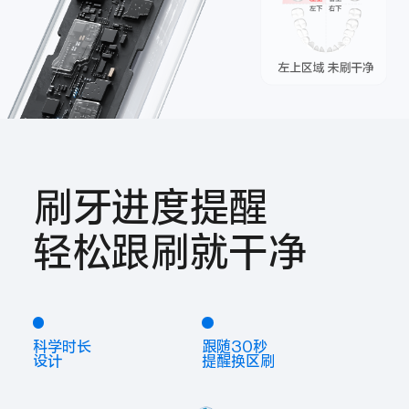
刷牙进度提醒
轻松跟刷就干净
科学时长
跟随30秒
设计
提醒换区刷