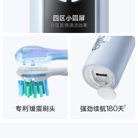
四区小圆屏
分区反馈清洁效果
1
2
专利
缓震刷头
强劲续航180天