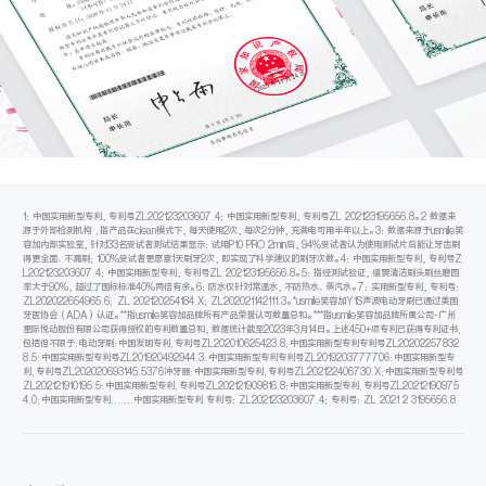
1：中国实用新型专利，专利号ZL202123203607.4；中国实用新型专利，专利号ZL 202123195656.8。2 数据来
源于外部检测机构 ,指产品在clean模式下，每天使用2次，每次2分钟，充满电可用半年以上。3：数据来源于usmile笑
容加内部实验室，针对33名受试者测试结果显示：试用P10 PRO 2min后，94%受试者认为使用测试片后能让牙齿刷
得更全面、不漏刷；100%受试者更愿意1天刷牙2次，即实现了科学建议的刷牙次数。4：中国实用新型专利，专利号Z
L202123203607.4；中国实用新型专利，专利号ZL 202123195656.8。5：指经测试验证，缓震清洁刷头刷丝磨圆
率大于90%，超过了国标标准40%两倍有余。6：防水仅针对常温水，不防热水、蒸汽水。7：实用新型专利，专利号：
ZL202022654965.6; ZL 202120254184.X；ZL202021142111.3。*usmile笑容加Y1S声波电动牙刷已通过美国
牙医协会（ADA）认证。**指usmile笑容加品牌所有产品荣誉认可数量总和。***指usmile笑容加品牌所属公司-广州
星际悦动股份有限公司获得授权的专利数量总和，数据统计截至2023年3月14日。上述450+项专利已获得专利证书,
包括但不限于:电动牙刷:中国发明专利,专利号ZL202010625423.8;中国实用新型专利专利号ZL20202257832
8.5:中国实用新型专利号ZL201920492944.3:中国实用新型专利专利号ZL2019203777706:中国实用新型专
利,专利号ZL202020693145.5376冲牙器:中国实用新型专利,专利号ZL202122406730.X;中国实用新型专利号
ZL202121910195.5:中国实用新型专利,专利号ZL202121909816.8;中国实用新型专利,专利号ZL20212190975
4.0;中国实用新型专利.......中国实用新型专利 专利号：ZL202123203607.4；专利号：ZL 2021 2 3195656.8