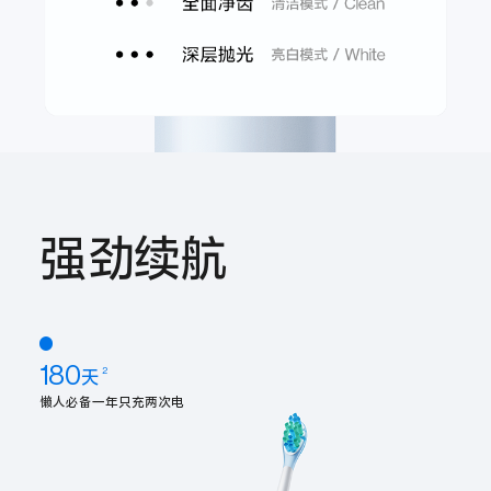
强劲续航
180
2
天
懒人必备一年只充两次电