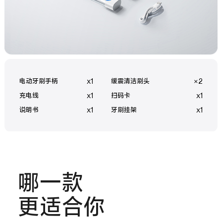
电动牙刷手柄
x1
缓震清洁刷头
×2
充电线
x1
扫码卡
x1
说明书
x1
牙刷挂架
x1
哪一款
更适合你