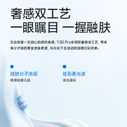
奢感双工艺
一眼瞩目 一握融肤
为达到更一见倾心的进阶美感，Y30 Pro采用双重喷涂工艺，带来
准分子级的黄金亲肤柔度，与日光下会流动的潋滟幻彩效果。
绒肤分子涂层
炫彩柔光漆
绒感如婴儿肌
流光溢彩