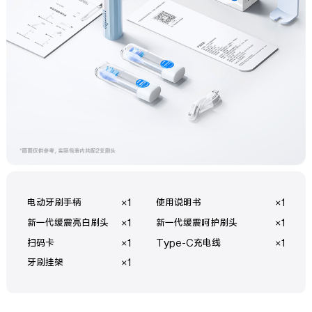
电动牙刷手柄
×1
使用说明书
×1
新一代缓震亮白刷头
×1
新一代缓震呵护刷头
×1
扫码卡
×1
Type-C充电线
×1
牙刷挂架
×1