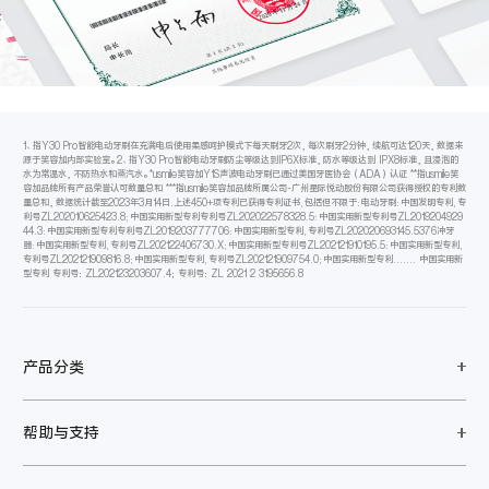
1、指Y30 Pro智能电动牙刷在充满电后使用柔感呵护模式下每天刷牙2次，每次刷牙2分钟，续航可达120天，数据来
源于笑容加内部实验室。2、指Y30 Pro智能电动牙刷防尘等级达到IP6X标准，防水等级达到 IPX8标准，且浸泡的
水为常温水，不防热水和蒸汽水。*usmile笑容加Y1S声波电动牙刷已通过美国牙医协会（ADA）认证 **指usmile笑
容加品牌所有产品荣誉认可数量总和 ***指usmile笑容加品牌所属公司-广州星际悦动股份有限公司获得授权的专利数
量总和，数据统计截至2023年3月14日.上述450+项专利已获得专利证书,包括但不限于:电动牙刷:中国发明专利,专
利号ZL202010625423.8;中国实用新型专利专利号ZL202022578328.5:中国实用新型专利号ZL2019204929
44.3:中国实用新型专利专利号ZL2019203777706:中国实用新型专利,专利号ZL202020693145.5376冲牙
器:中国实用新型专利,专利号ZL202122406730.X;中国实用新型专利号ZL202121910195.5:中国实用新型专利,
专利号ZL202121909816.8;中国实用新型专利,专利号ZL202121909754.0;中国实用新型专利....... 中国实用新
型专利 专利号：ZL202123203607.4；专利号：ZL 2021 2 3195656.8
产品分类
帮助与支持